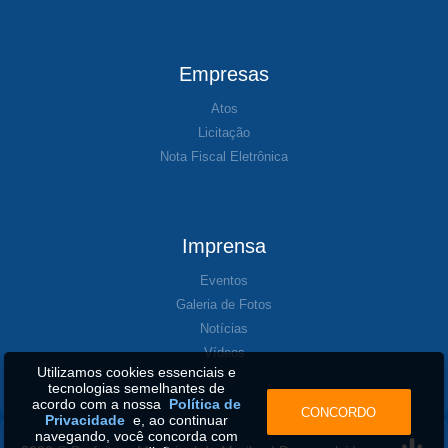
Empresas
Atos
Licitação
Nota Fiscal Eletrônica
Imprensa
Eventos
Galeria de Fotos
Notícias
Vídeos
Utilizamos cookies essenciais e
tecnologias semelhantes de
acordo com a nossa
Política de
CONCORDO
Privacidade
e, ao continuar
navegando, você concorda com