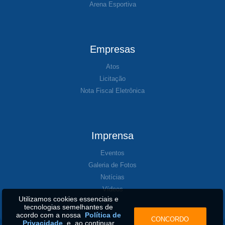
Arena Esportiva
Empresas
Atos
Licitação
Nota Fiscal Eletrônica
Imprensa
Eventos
Galeria de Fotos
Notícias
Vídeos
Utilizamos cookies essenciais e
tecnologias semelhantes de
acordo com a nossa
Política de
CONCORDO
Privacidade
e, ao continuar