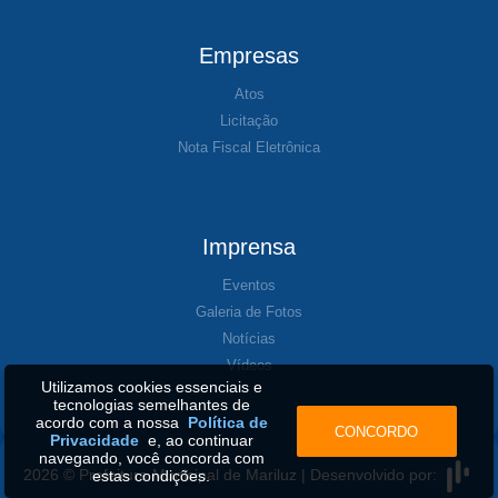
Empresas
Atos
Licitação
Nota Fiscal Eletrônica
Imprensa
Eventos
Galeria de Fotos
Notícias
Vídeos
Utilizamos cookies essenciais e
tecnologias semelhantes de
acordo com a nossa
Política de
CONCORDO
Privacidade
e, ao continuar
navegando, você concorda com
2026 © Prefeitura Municipal de Mariluz | Desenvolvido por:
estas condições.