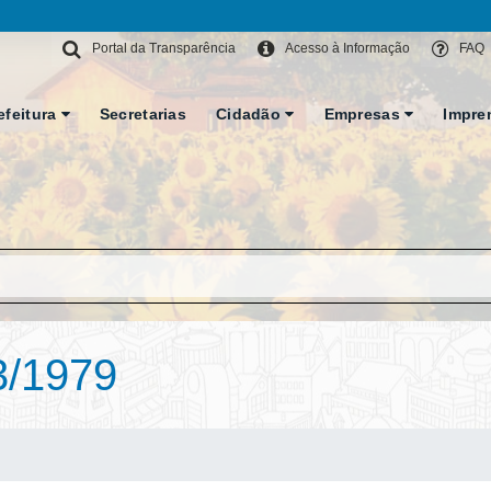
Portal da Transparência
Acesso à Informação
FAQ
efeitura
Secretarias
Cidadão
Empresas
Impre
3/1979