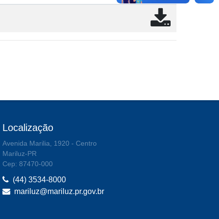
Localização
Avenida Marilia, 1920 - Centro
Mariluz-PR
Cep: 87470-000
(44) 3534-8000
mariluz@mariluz.pr.gov.br