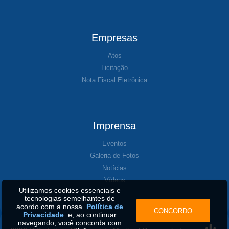
Empresas
Atos
Licitação
Nota Fiscal Eletrônica
Imprensa
Eventos
Galeria de Fotos
Notícias
Vídeos
Utilizamos cookies essenciais e
tecnologias semelhantes de
acordo com a nossa
Política de
CONCORDO
Privacidade
e, ao continuar
navegando, você concorda com