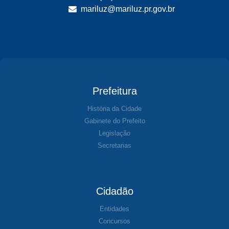
mariluz@mariluz.pr.gov.br
Prefeitura
História da Cidade
Gabinete do Prefeito
Legislação
Secretarias
Cidadão
Entidades
Concursos