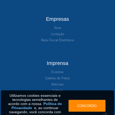
Empresas
Atos
Licitação
Nota Fiscal Eletrônica
Imprensa
Eventos
Galeria de Fotos
Notícias
Vídeos
Utilizamos cookies essenciais e
tecnologias semelhantes de
acordo com a nossa
Política de
CONCORDO
Privacidade
e, ao continuar
navegando, você concorda com