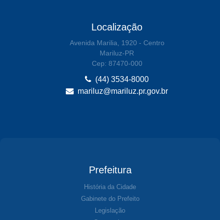
Localização
Avenida Marilia, 1920 - Centro
Mariluz-PR
Cep: 87470-000
(44) 3534-8000
mariluz@mariluz.pr.gov.br
Prefeitura
História da Cidade
Gabinete do Prefeito
Legislação