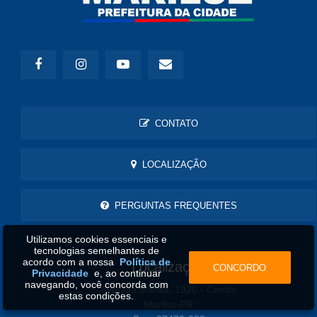
CONTATO
LOCALIZAÇÃO
PERGUNTAS FREQUENTES
Utilizamos cookies essenciais e
tecnologias semelhantes de
acordo com a nossa
Política de
Localização
CONCORDO
Privacidade
e, ao continuar
navegando, você concorda com
Avenida Marilia, 1920 - Centro
estas condições.
Mariluz-PR