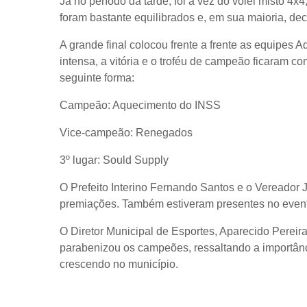
Já no período da tarde, foi a vez do vôlei misto 4x
foram bastante equilibrados e, em sua maioria, deci
A grande final colocou frente a frente as equipe
intensa, a vitória e o troféu de campeão ficaram c
seguinte forma:
Campeão:
Aquecimento do INSS
Vice-campeão:
Renegados
3º lugar:
Sould Supply
O Prefeito Interino Fernando Santos e o Vereador J
premiações. Também estiveram presentes no event
O Diretor Municipal de Esportes, Aparecido Pereira 
parabenizou os campeões, ressaltando a importânc
crescendo no município.