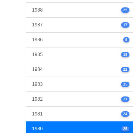
1988
25
1987
17
1986
9
1985
19
1984
22
1983
25
1982
21
1981
24
1980
25