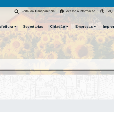
Portal da Transparência
Acesso à Informação
FAQ
efeitura
Secretarias
Cidadão
Empresas
Impre