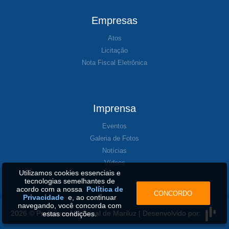
Empresas
Atos
Licitação
Nota Fiscal Eletrônica
Imprensa
Eventos
Galeria de Fotos
Notícias
Vídeos
Utilizamos cookies essenciais e
tecnologias semelhantes de
acordo com a nossa
Política de
CONCORDO
Privacidade
e, ao continuar
navegando, você concorda com
2026 © Prefeitura Municipal de Mariluz | Desenvolvido por:
estas condições.