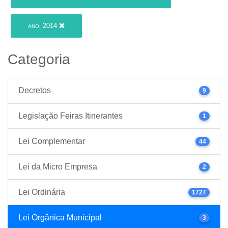
2014
ANO:
Categoria
Decretos
9
Legislação Feiras Itinerantes
1
Lei Complementar
44
Lei da Micro Empresa
2
Lei Ordinária
1727
Lei Orgânica Municipal
3