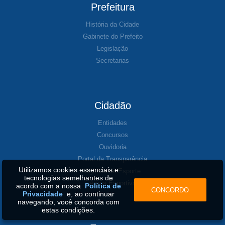
Prefeitura
História da Cidade
Gabinete do Prefeito
Legislação
Secretarias
Cidadão
Entidades
Concursos
Ouvidoria
Portal da Transparência
Utilizamos cookies essenciais e
Agenda de Esporte
tecnologias semelhantes de
Arena Esportiva
acordo com a nossa
Política de
CONCORDO
Privacidade
e, ao continuar
navegando, você concorda com
estas condições.