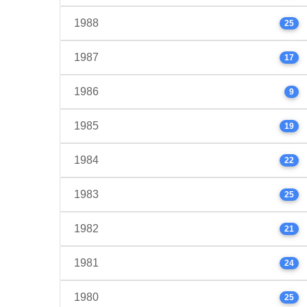
1988
25
1987
17
1986
9
1985
19
1984
22
1983
25
1982
21
1981
24
1980
25