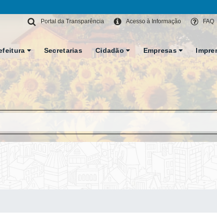
Portal da Transparência
Acesso à Informação
FAQ
efeitura
Secretarias
Cidadão
Empresas
Impre