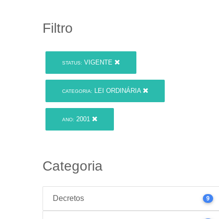
Filtro
VIGENTE
STATUS:
LEI ORDINÁRIA
CATEGORIA:
2001
ANO:
Categoria
Decretos
9