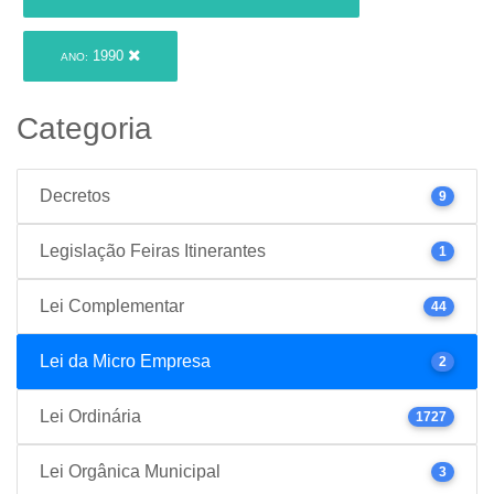
1990
ANO:
Categoria
Decretos
9
Legislação Feiras Itinerantes
1
Lei Complementar
44
Lei da Micro Empresa
2
Lei Ordinária
1727
Lei Orgânica Municipal
3