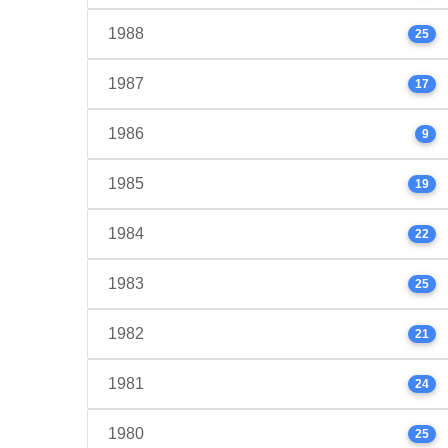
1988
25
1987
17
1986
9
1985
19
1984
22
1983
25
1982
21
1981
24
1980
25