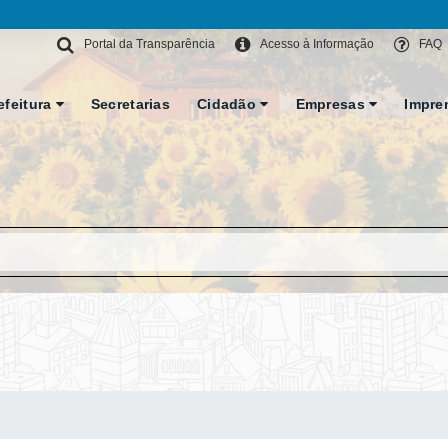
Portal da Transparência
Acesso à Informação
FAQ
efeitura
Secretarias
Cidadão
Empresas
Impre