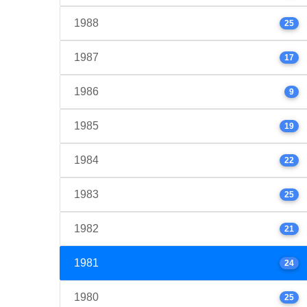
1988
25
1987
17
1986
9
1985
19
1984
22
1983
25
1982
21
1981
24
1980
25