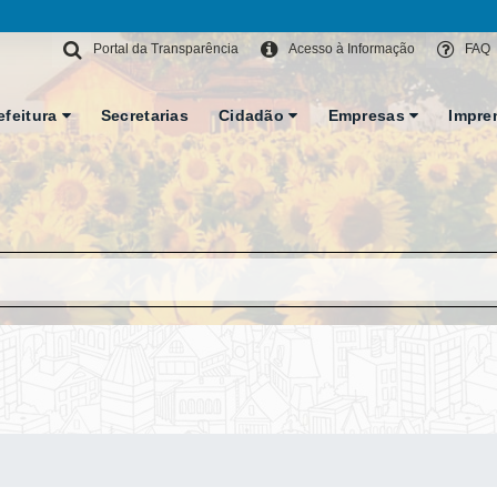
Portal da Transparência
Acesso à Informação
FAQ
efeitura
Secretarias
Cidadão
Empresas
Impre