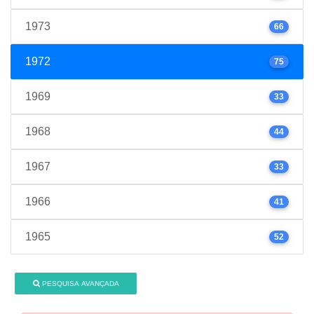
1973
66
1972
75
1969
33
1968
44
1967
33
1966
41
1965
52
PESQUISA AVANÇADA