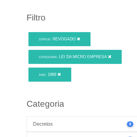
Filtro
REVOGADO
STATUS:
LEI DA MICRO EMPRESA
CATEGORIA:
1989
ANO:
Categoria
Decretos
9