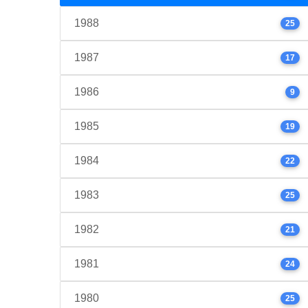
1988
25
1987
17
1986
9
1985
19
1984
22
1983
25
1982
21
1981
24
1980
25