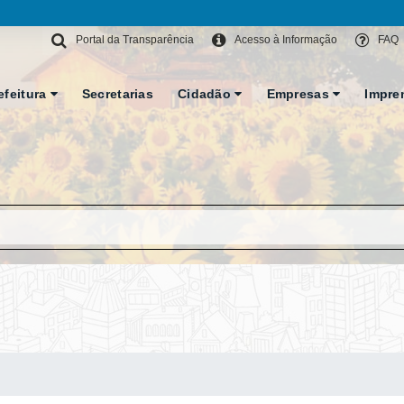
Portal da Transparência
Acesso à Informação
FAQ
efeitura
Secretarias
Cidadão
Empresas
Impre