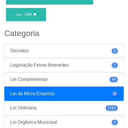
1984
ANO:
Categoria
Decretos
9
Legislação Feiras Itinerantes
1
Lei Complementar
44
Lei da Micro Empresa
2
Lei Ordinária
1727
Lei Orgânica Municipal
3