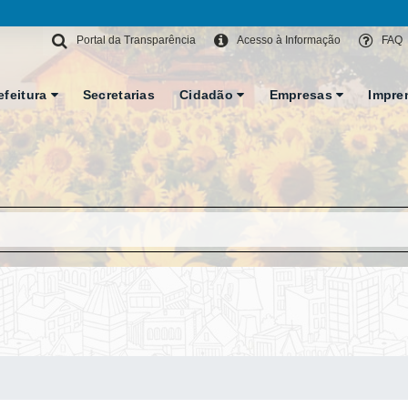
Portal da Transparência
Acesso à Informação
FAQ
efeitura
Secretarias
Cidadão
Empresas
Impre