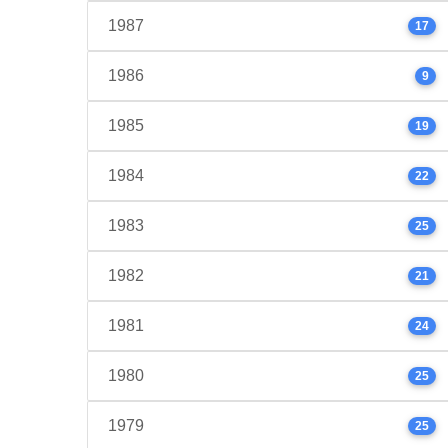
1987
17
1986
9
1985
19
1984
22
1983
25
1982
21
1981
24
1980
25
1979
25