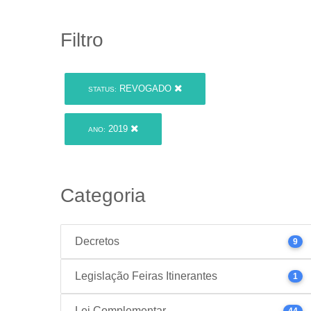
Filtro
REVOGADO
STATUS:
2019
ANO:
Categoria
Decretos
9
Legislação Feiras Itinerantes
1
Lei Complementar
44