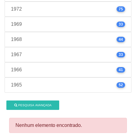
1972
75
1969
33
1968
44
1967
33
1966
41
1965
52
PESQUISA AVANÇADA
Nenhum elemento encontrado.