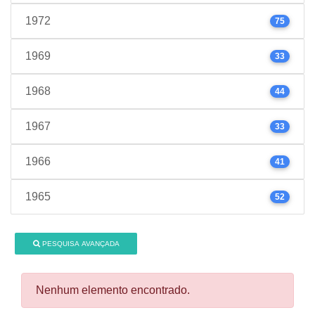
1972
75
1969
33
1968
44
1967
33
1966
41
1965
52
PESQUISA AVANÇADA
Nenhum elemento encontrado.