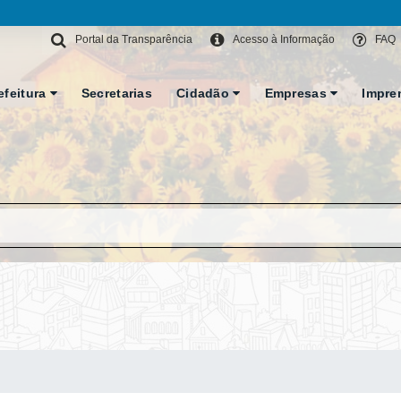
Portal da Transparência
Acesso à Informação
FAQ
efeitura
Secretarias
Cidadão
Empresas
Impre