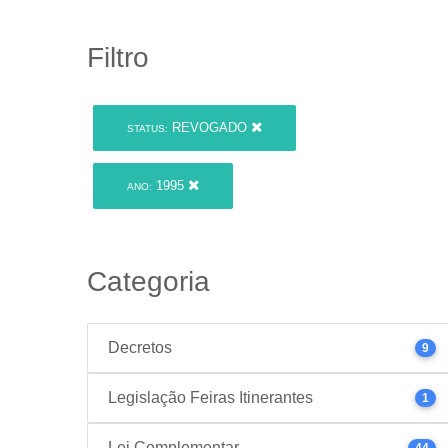
Filtro
REVOGADO
STATUS:
1995
ANO:
Categoria
Decretos
9
Legislação Feiras Itinerantes
1
Lei Complementar
44