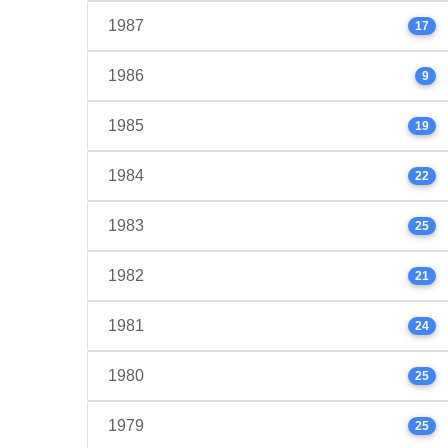
1987
17
1986
9
1985
19
1984
22
1983
25
1982
21
1981
24
1980
25
1979
25