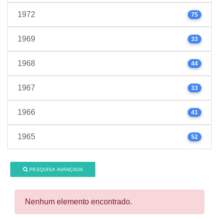
1972
75
1969
33
1968
44
1967
33
1966
41
1965
52
PESQUISA AVANÇADA
Nenhum elemento encontrado.