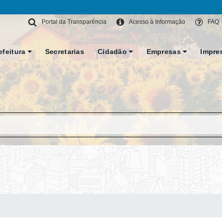
Portal da Transparência
Acesso à Informação
FAQ
efeitura
Secretarias
Cidadão
Empresas
Impre