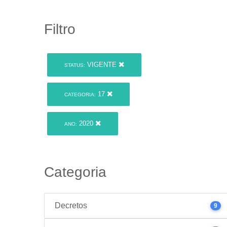
Filtro
VIGENTE
STATUS:
17
CATEGORIA:
2020
ANO:
Categoria
Decretos
9