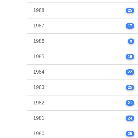
1988
25
1987
17
1986
9
1985
19
1984
22
1983
25
1982
21
1981
24
1980
25