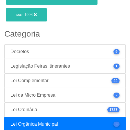
1996
ANO:
Categoria
Decretos
9
Legislação Feiras Itinerantes
1
Lei Complementar
44
Lei da Micro Empresa
2
Lei Ordinária
1727
Lei Orgânica Municipal
3