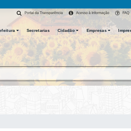
Portal da Transparência
Acesso à Informação
FAQ
efeitura
Secretarias
Cidadão
Empresas
Impre