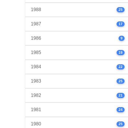
1988
25
1987
17
1986
9
1985
19
1984
22
1983
25
1982
21
1981
24
1980
25