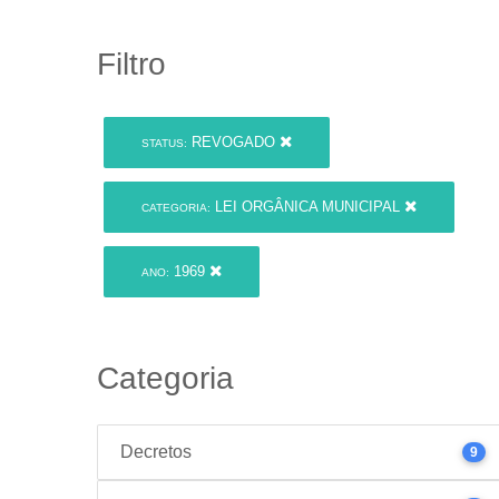
Filtro
REVOGADO
STATUS:
LEI ORGÂNICA MUNICIPAL
CATEGORIA:
1969
ANO:
Categoria
Decretos
9