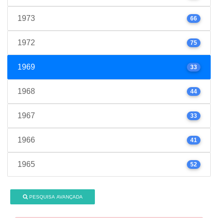
1973
66
1972
75
1969
33
1968
44
1967
33
1966
41
1965
52
PESQUISA AVANÇADA