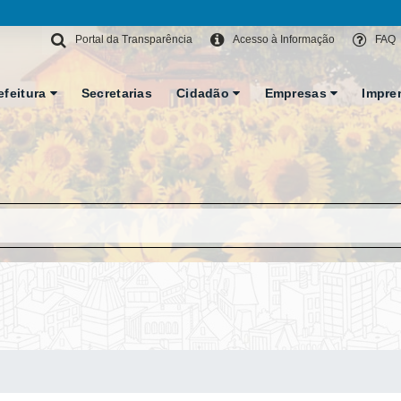
Portal da Transparência
Acesso à Informação
FAQ
efeitura
Secretarias
Cidadão
Empresas
Impre