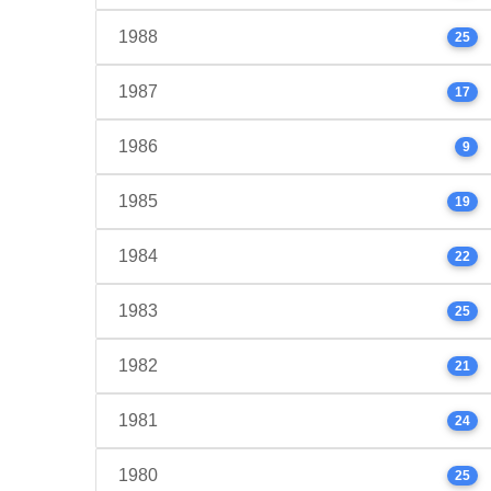
1988
25
1987
17
1986
9
1985
19
1984
22
1983
25
1982
21
1981
24
1980
25