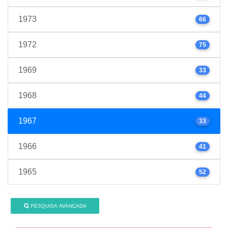
1973
66
1972
75
1969
33
1968
44
1967
33
1966
41
1965
52
PESQUISA AVANÇADA