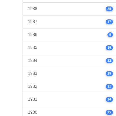
1988
25
1987
17
1986
9
1985
19
1984
22
1983
25
1982
21
1981
24
1980
25