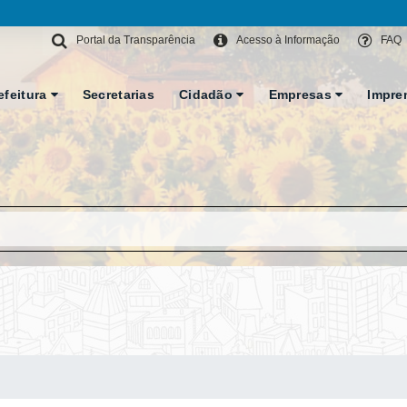
Portal da Transparência
Acesso à Informação
FAQ
efeitura
Secretarias
Cidadão
Empresas
Impre