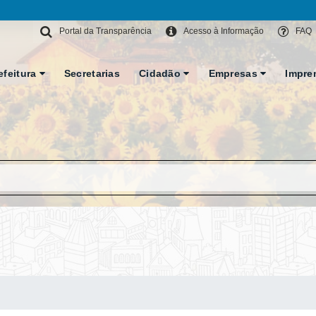
Portal da Transparência
Acesso à Informação
FAQ
efeitura
Secretarias
Cidadão
Empresas
Impre