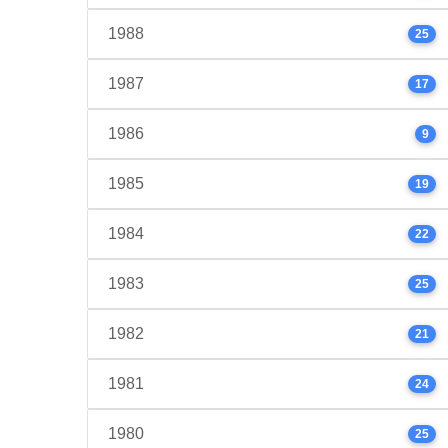
1988
25
1987
17
1986
9
1985
19
1984
22
1983
25
1982
21
1981
24
1980
25