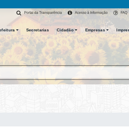
Portal da Transparência
Acesso à Informação
FAQ
efeitura
Secretarias
Cidadão
Empresas
Impre