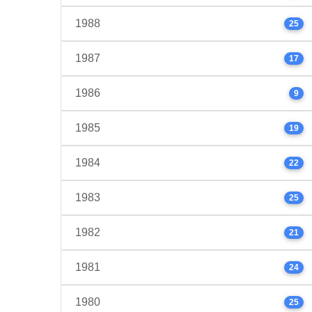
1988
25
1987
17
1986
9
1985
19
1984
22
1983
25
1982
21
1981
24
1980
25